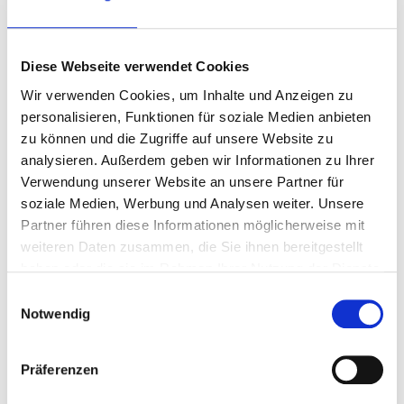
AGRO International ist stolzer
Teilnehmer der Initiative
Diese Webseite verwendet Cookies
Energieeffizienz- und Klimaschutz-
Wir verwenden Cookies, um Inhalte und Anzeigen zu
Netzwerke der Bundesrepublik
personalisieren, Funktionen für soziale Medien anbieten
Deutschland. Wir leisten unseren
zu können und die Zugriffe auf unsere Website zu
Beitrag, damit klima- und
analysieren. Außerdem geben wir Informationen zu Ihrer
energiepolitische Ziele zum
Verwendung unserer Website an unsere Partner für
Einsparen von
soziale Medien, Werbung und Analysen weiter. Unsere
Treibhausgasemissionen...
Partner führen diese Informationen möglicherweise mit
weiteren Daten zusammen, die Sie ihnen bereitgestellt
WEITERLESEN
haben oder die sie im Rahmen Ihrer Nutzung der Dienste
gesammelt haben.
Einwilligungsauswahl
06
Notwendig
Juni
Präferenzen