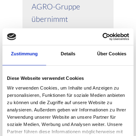
AGRO-Gruppe
übernimmt
Produktionsstandort
für Vlies in
Zustimmung
Details
Über Cookies
Halberstadt
Mannheim/Bad Essen, 07. April
Diese Webseite verwendet Cookies
2022 – Die RKW Hydrospun GmbH
in Halberstadt wechselt ihren
Wir verwenden Cookies, um Inhalte und Anzeigen zu
personalisieren, Funktionen für soziale Medien anbieten
Besitzer. Der Standort in Sachsen-
zu können und die Zugriffe auf unsere Website zu
Anhalt und seine rund 30
analysieren. Außerdem geben wir Informationen zu Ihrer
Mitarbeitenden werden...
Verwendung unserer Website an unsere Partner für
soziale Medien, Werbung und Analysen weiter. Unsere
WEITERLESEN
Partner führen diese Informationen möglicherweise mit