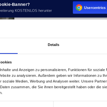
Cookie-Banner?
Usercentrics 
weiterung KOSTENLOS herunter
Details
21
hule
Cookies
n und
nhalte und Anzeigen zu personalisieren, Funktionen für soziale
t mit
Website zu analysieren. Außerdem geben wir Informationen zu I
r soziale Medien, Werbung und Analysen weiter. Unsere Partner
 Daten zusammen, die Sie ihnen bereitgestellt haben oder die s
n.