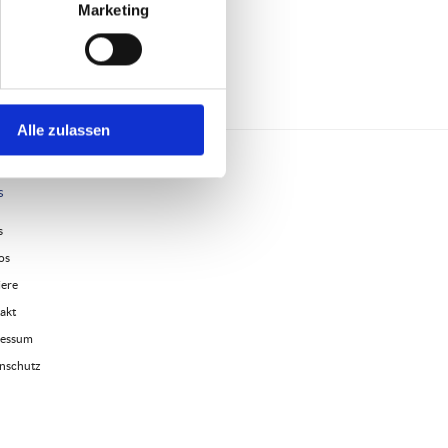
Marketing
Alle zulassen
s
s
os
iere
akt
ressum
nschutz