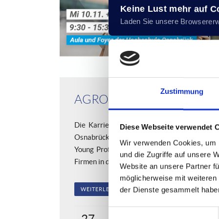
Keine Lust mehr auf 
Laden Sie unsere Browserer
Zustimmung
AGRO auf der CHANCE 20
Die Karrieremesse CHANCE an der Hochsc
Diese Webseite verwendet 
Osnabrück bietet Studierenden, Absolvente
Wir verwenden Cookies, um I
Young Professionals die Möglichkeit, vor Or
und die Zugriffe auf unsere 
Firmen in den Austausch zu kommen und...
Website an unsere Partner fü
möglicherweise mit weiteren
der Dienste gesammelt habe
WEITERLESEN
Einwilligungsauswahl
27