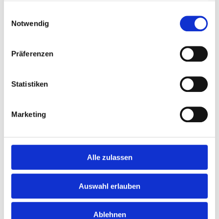
Digitales Azubi-
gesammelt haben.
Einwilligungsauswahl
Speeddating am
Notwendig
11.11.2020
Präferenzen
Am 11.11.2020 bieten wir
Schülerinnen und Schülern die
Statistiken
Möglichkeit, im Rahmen des
digitalen Azubi-Speeddatings der
Marketing
IHK mehr über die
Ausbildungsberufe in der AGRO-
Gruppe zu erfahren. In...
Alle zulassen
WEITERLESEN
Auswahl erlauben
28
Ablehnen
Oktober