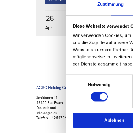
WEITERLESEN
Zustimmung
28
Diese Webseite verwendet 
April
Wir verwenden Cookies, um I
und die Zugriffe auf unsere 
Website an unsere Partner fü
möglicherweise mit weiteren
der Dienste gesammelt habe
Einwilligungsauswahl
Notwendig
AGRO Holding GmbH
Senfdamm 21
49152 Bad Essen
Deutschland
info@agro.eu
Telefon: +49 5472 9420-0
Ablehnen