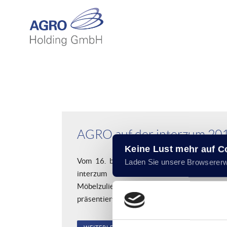
AGRO auf der interzum 20
Keine Lust mehr auf 
Vom 16. bis zum 19. Mai 2017 findet mi
Laden Sie unsere Browserer
interzum die Leitmesse 
Möbelzuliefererindustrie in Köln statt.
präsentiert sich in diesem Jahr in Halle...