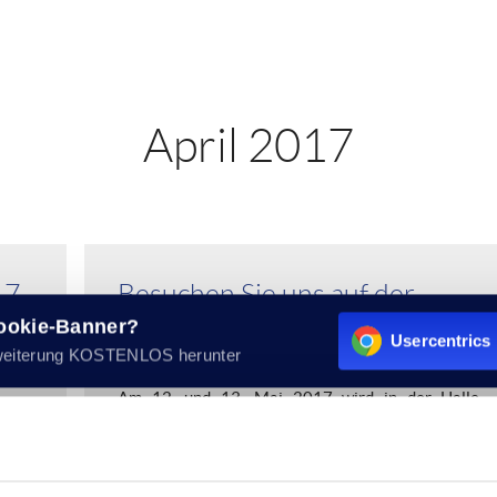
April 2017
17
Besuchen Sie uns auf der
Cookie-Banner?
Ausbildung 49!
Usercentrics 
t der
weiterung KOSTENLOS herunter
der
Am 12. und 13. Mai 2017 wird in der Halle
 AGRO
Gartlage wieder alles im Zeichen der Ausbildung
stehen. Die AGRO International GmbH & Co.
KG,...