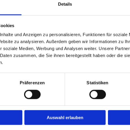
Details
WEITERLESEN
Cookies
23
nhalte und Anzeigen zu personalisieren, Funktionen für soziale
April
Website zu analysieren. Außerdem geben wir Informationen zu I
r soziale Medien, Werbung und Analysen weiter. Unsere Partner
 Daten zusammen, die Sie ihnen bereitgestellt haben oder die s
n.
Präferenzen
Statistiken
News
Link
New
Austausch zwischen Wirtschaft und Politik bei AGRO in Bad
Vide
Essen
Karr
22. Juni 2026
Auswahl erlauben
Kont
ZAK 2026 bei AGRO: Ausbildung und Karriere live erleben
Imp