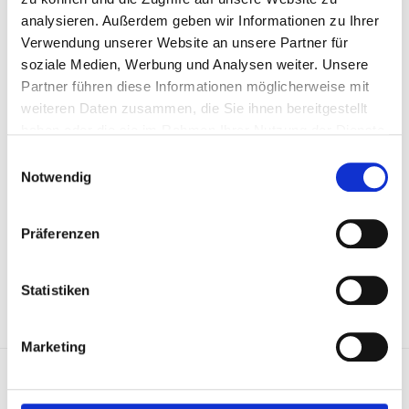
Firmenkontaktmesse „Chance“ der
analysieren. Außerdem geben wir Informationen zu Ihrer
Hochschule Osnabrück teilnehmen
Verwendung unserer Website an unsere Partner für
und dort ihre Angebote für
soziale Medien, Werbung und Analysen weiter. Unsere
Studierende und
Partner führen diese Informationen möglicherweise mit
Hochschulabsolventen vorstellen.
weiteren Daten zusammen, die Sie ihnen bereitgestellt
Am...
haben oder die sie im Rahmen Ihrer Nutzung der Dienste
gesammelt haben.
Einwilligungsauswahl
Notwendig
WEITERLESEN
01
Präferenzen
November
Statistiken
Marketing